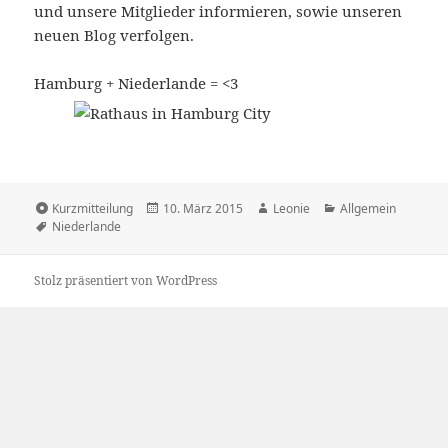
und unsere Mitglieder informieren, sowie unseren
neuen Blog verfolgen.
Hamburg + Niederlande = <3
Format
Veröffentlicht
Autor
Kategorien
Kurzmitteilung
10. März 2015
Leonie
Allgemein
Schlagwörter
am
Niederlande
Stolz präsentiert von WordPress